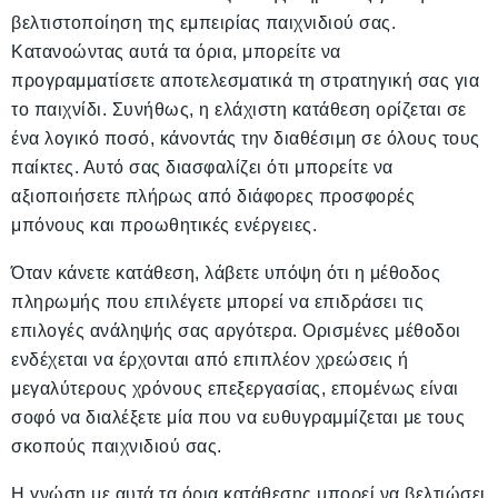
βελτιστοποίηση της εμπειρίας παιχνιδιού σας.
Κατανοώντας αυτά τα όρια, μπορείτε να
προγραμματίσετε αποτελεσματικά τη στρατηγική σας για
το παιχνίδι. Συνήθως, η ελάχιστη κατάθεση ορίζεται σε
ένα λογικό ποσό, κάνοντάς την διαθέσιμη σε όλους τους
παίκτες. Αυτό σας διασφαλίζει ότι μπορείτε να
αξιοποιήσετε πλήρως από διάφορες προσφορές
μπόνους και προωθητικές ενέργειες.
Όταν κάνετε κατάθεση, λάβετε υπόψη ότι η μέθοδος
πληρωμής που επιλέγετε μπορεί να επιδράσει τις
επιλογές ανάληψής σας αργότερα. Ορισμένες μέθοδοι
ενδέχεται να έρχονται από επιπλέον χρεώσεις ή
μεγαλύτερους χρόνους επεξεργασίας, επομένως είναι
σοφό να διαλέξετε μία που να ευθυγραμμίζεται με τους
σκοπούς παιχνιδιού σας.
Η γνώση με αυτά τα όρια κατάθεσης μπορεί να βελτιώσει