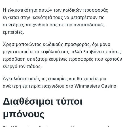
Η ελκυστικότητα αυτών των κωδικών προσφοράς
έγκειται στην ικανότητά τους να μετατρέπουν τις
συνεδρίες παιχνιδιού σας σε πιο ανταποδοτικές
εμπειρίες.
Χρησιμοποιώντας κωδικούς προσφοράς, όχι μόνο
μεγιστοποιείτε το κεφάλαιό σας, αλλά λαμβάνετε επίσης
πρόσβαση σε εξατομικευμένες προσφορές που κρατούν
ενεργό τον πάθος.
Αγκαλιάστε αυτές τις ευκαιρίες και θα χαρείτε μια
ανώτερη εμπειρία παιχνιδιού στο Winmasters Casino.
Διαθέσιμοι τύποι
μπόνους