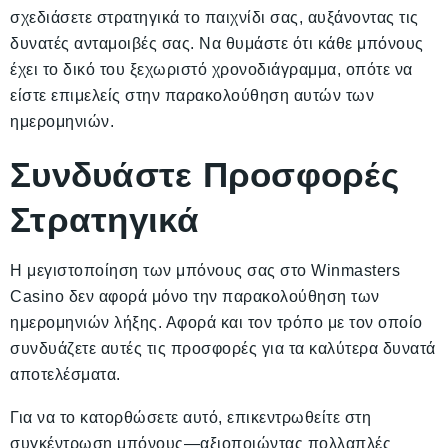
σχεδιάσετε στρατηγικά το παιχνίδι σας, αυξάνοντας τις
δυνατές ανταμοιβές σας. Να θυμάστε ότι κάθε μπόνους
έχει το δικό του ξεχωριστό χρονοδιάγραμμα, οπότε να
είστε επιμελείς στην παρακολούθηση αυτών των
ημερομηνιών.
Συνδυάστε Προσφορές
Στρατηγικά
Η μεγιστοποίηση των μπόνους σας στο Winmasters
Casino δεν αφορά μόνο την παρακολούθηση των
ημερομηνιών λήξης. Αφορά και τον τρόπο με τον οποίο
συνδυάζετε αυτές τις προσφορές για τα καλύτερα δυνατά
αποτελέσματα.
Για να το κατορθώσετε αυτό, επικεντρωθείτε στη
συγκέντρωση μπόνους—αξιοποιώντας πολλαπλές