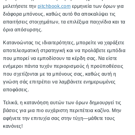
μελετήσετε την
pitchbook.com
ερμηνεία των όρων για
διάφορα μπόνους, καθώς αυτό θα αποκαλύψει τις
απαιτήσεις στοιχημάτων, τα επιλέξιμα παιχνίδια και τα
όρια απόσυρσης.
Κατανοώντας τις ιδιαιτερότητες, μπορείτε να χαράξετε
αποτελεσματική στρατηγική και να προλάβετε εμπόδια
που μπορεί να εμποδίσουν τα κέρδη σας. Να είστε
ενήμεροι πάντα τυχόν περιορισμούς ή προϋποθέσεις
που σχετίζονται με τα μπόνους σας, καθώς αυτή η
γνώση σάς επιτρέπει να λαμβάνετε ενημερωμένες
αποφάσεις.
Τελικά, η κατανόηση αυτών των όρων δημιουργεί τις
βάσεις για μια πιο ευχάριστη περιπέτεια καζίνο. Μην
αφήνετε την επιτυχία σας στην τύχη—μάθετε τους
κανόνες!