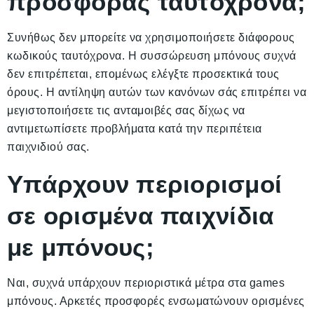
προσφοράς ταυτόχρονα;
Συνήθως δεν μπορείτε να χρησιμοποιήσετε διάφορους
κωδικούς ταυτόχρονα. Η συσσώρευση μπόνους συχνά
δεν επιτρέπεται, επομένως ελέγξτε προσεκτικά τους
όρους. Η αντίληψη αυτών των κανόνων σάς επιτρέπει να
μεγιστοποιήσετε τις ανταμοιβές σας δίχως να
αντιμετωπίσετε προβλήματα κατά την περιπέτεια
παιχνιδιού σας.
Υπάρχουν περιορισμοί
σε ορισμένα παιχνίδια
με μπόνους;
Ναι, συχνά υπάρχουν περιοριστικά μέτρα στα games
μπόνους. Αρκετές προσφορές ενσωματώνουν ορισμένες