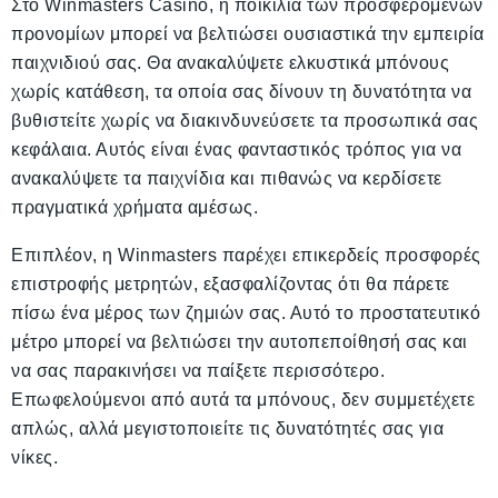
Στο Winmasters Casino, η ποικιλία των προσφερόμενων
προνομίων μπορεί να βελτιώσει ουσιαστικά την εμπειρία
παιχνιδιού σας. Θα ανακαλύψετε ελκυστικά μπόνους
χωρίς κατάθεση, τα οποία σας δίνουν τη δυνατότητα να
βυθιστείτε χωρίς να διακινδυνεύσετε τα προσωπικά σας
κεφάλαια. Αυτός είναι ένας φανταστικός τρόπος για να
ανακαλύψετε τα παιχνίδια και πιθανώς να κερδίσετε
πραγματικά χρήματα αμέσως.
Επιπλέον, η Winmasters παρέχει επικερδείς προσφορές
επιστροφής μετρητών, εξασφαλίζοντας ότι θα πάρετε
πίσω ένα μέρος των ζημιών σας. Αυτό το προστατευτικό
μέτρο μπορεί να βελτιώσει την αυτοπεποίθησή σας και
να σας παρακινήσει να παίξετε περισσότερο.
Επωφελούμενοι από αυτά τα μπόνους, δεν συμμετέχετε
απλώς, αλλά μεγιστοποιείτε τις δυνατότητές σας για
νίκες.