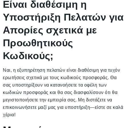
Είναι διαθέσιμη η
Υποστήριξη Πελατών για
Απορίες σχετικά με
Προωθητικούς
Κωδικούς;
Ναι, η εξυπηρέτηση πελατών είναι διαθέσιμη για τυχόν
ερωτήσεις σχετικά με τους κωδικούς προσφοράς. Θα
σας υποστηρίξουν να κατανοήσετε τα οφέλη των
κωδικών προσφοράς και θα σας διασφαλίσουν ότι θα
μεγιστοποιήσετε την εμπειρία σας. Μη διστάζετε να
επικοινωνήσετε μαζί μας για υποστήριξη—είστε σε καλά
χέρια!