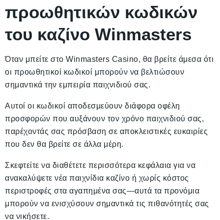
προωθητικών κωδικών
του καζίνο Winmasters
Όταν μπείτε στο Winmasters Casino, θα βρείτε άμεσα ότι
οι προωθητικοί κωδικοί μπορούν να βελτιώσουν
σημαντικά την εμπειρία παιχνιδιού σας.
Αυτοί οι κωδικοί αποδεσμεύουν διάφορα οφέλη
προσφορών που αυξάνουν τον χρόνο παιχνιδιού σας,
παρέχοντάς σας πρόσβαση σε αποκλειστικές ευκαιρίες
που δεν θα βρείτε σε άλλα μέρη.
Σκεφτείτε να διαθέτετε περισσότερα κεφάλαια για να
ανακαλύψετε νέα παιχνίδια καζίνο ή χωρίς κόστος
περιστροφές στα αγαπημένα σας—αυτά τα προνόμια
μπορούν να ενισχύσουν σημαντικά τις πιθανότητές σας
να νικήσετε.