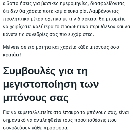
ειδοποιήσεις για βασικές ημερομηνίες, διασφαλίζοντας
ότι δεν θα χάσετε ποτέ καμία ευκαιρία. Λαμβάνοντας
προληπτικά μέτρα σχετικά με την διάρκεια, θα μπορείτε
να χειρίζεστε καλύτερα το προωθητικό περιβάλλον και να
κάνετε τις συνεδρίες σας πιο ευχάριστες.
Μείνετε σε ετοιμότητα και χαρείτε κάθε μπόνους όσο
κρατάει!
Συμβουλές για τη
μεγιστοποίηση των
μπόνους σας
Για να εκμεταλλευτείτε στο έπακρο τα μπόνους σας, είναι
σημαντικό να αντιληφθείτε τους προϋποθέσεις που
συνοδεύουν κάθε προσφορά.