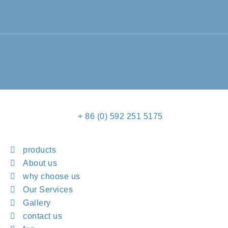
+ 86 (0) 592 251 5175
products
About us
why choose us
Our Services
Gallery
contact us