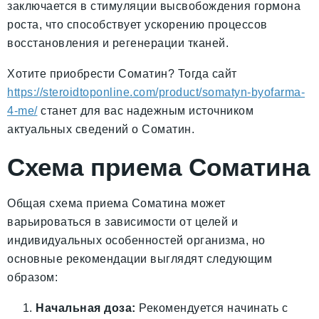
заключается в стимуляции высвобождения гормона
роста, что способствует ускорению процессов
восстановления и регенерации тканей.
Хотите приобрести Соматин? Тогда сайт
https://steroidtoponline.com/product/somatyn-byofarma-
4-me/
станет для вас надежным источником
актуальных сведений о Соматин.
Схема приема Соматина
Общая схема приема Соматина может
варьироваться в зависимости от целей и
индивидуальных особенностей организма, но
основные рекомендации выглядят следующим
образом:
Начальная доза:
Рекомендуется начинать с