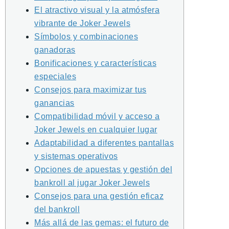
El atractivo visual y la atmósfera
vibrante de Joker Jewels
Símbolos y combinaciones
ganadoras
Bonificaciones y características
especiales
Consejos para maximizar tus
ganancias
Compatibilidad móvil y acceso a
Joker Jewels en cualquier lugar
Adaptabilidad a diferentes pantallas
y sistemas operativos
Opciones de apuestas y gestión del
bankroll al jugar Joker Jewels
Consejos para una gestión eficaz
del bankroll
Más allá de las gemas: el futuro de