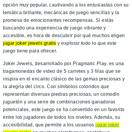
opción muy popular, cautivando a los entusiastas con su
temática brillante, mecánicas de juego sencillas y la
promesa de emocionantes recompensas. Si estás
buscando una experiencia de juego vibrante y
accesible, es hora de descubrir por qué muchos eligen
jugar joker jewels gratis
y explorar todo lo que este
juego tiene para ofrecer.
Joker Jewels, desarrollado por Pragmatic Play, es una
tragamonedas de video de 5 carretes y 3 filas que se
inspira en el encanto clásico de las gemas preciosas y
la alegría del circo. Con símbolos coloridos que
representan diversas piedras preciosas, un comodín
juguetón y una serie de combinaciones ganadoras
potenciales, este juego se ha convertido en un favorito
entre los jugadores de todos los niveles. Además, su
accesibilidad, que permite a los usuarios
jugar joker