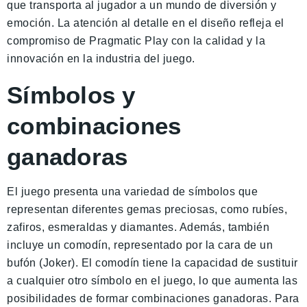
que transporta al jugador a un mundo de diversión y
emoción. La atención al detalle en el diseño refleja el
compromiso de Pragmatic Play con la calidad y la
innovación en la industria del juego.
Símbolos y
combinaciones
ganadoras
El juego presenta una variedad de símbolos que
representan diferentes gemas preciosas, como rubíes,
zafiros, esmeraldas y diamantes. Además, también
incluye un comodín, representado por la cara de un
bufón (Joker). El comodín tiene la capacidad de sustituir
a cualquier otro símbolo en el juego, lo que aumenta las
posibilidades de formar combinaciones ganadoras. Para