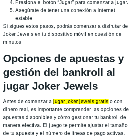
Presiona el botón “Jugar” para comenzar a jugar.
Asegúrate de tener una conexión a Internet
estable.
Si sigues estos pasos, podrás comenzar a disfrutar de
Joker Jewels en tu dispositivo móvil en cuestión de
minutos.
Opciones de apuestas y
gestión del bankroll al
jugar Joker Jewels
Antes de comenzar a
jugar joker jewels gratis
o con
dinero real, es importante comprender las opciones de
apuestas disponibles y cómo gestionar tu bankroll de
manera efectiva. El juego te permite ajustar el tamaño
de tu apuesta y el número de líneas de pago activas.