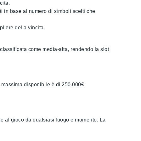
cita.
iti in base al numero di simboli scelti che
liere della vincita.
è classificata come media-alta, rendendo la slot
ta massima disponibile è di 250.000€
ere al gioco da qualsiasi luogo e momento. La