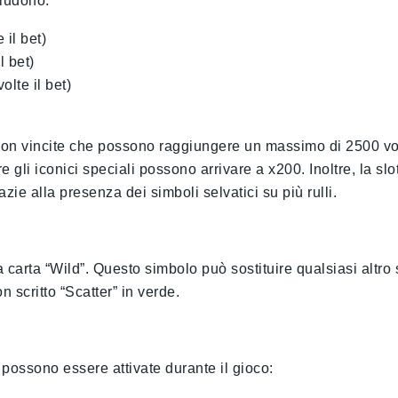
cludono:
 il bet)
l bet)
lte il bet)
on vincite che possono raggiungere un massimo di 2500 volt
gli iconici speciali possono arrivare a x200. Inoltre, la sl
azie alla presenza dei simboli selvatici su più rulli.
 carta “Wild”. Questo simbolo può sostituire qualsiasi altro 
n scritto “Scatter” in verde.
 possono essere attivate durante il gioco: