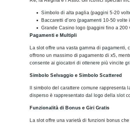
Re, la Regina e l’Asso. Gli iconici speciali in
Simbolo di alta paglia (paggini 5-20 volte
Baccaretti d’oro (pagamenti 10-50 volte i
Grande Casino logo (paggini fino a 200 vo
Pagamenti e Multipli
La slot offre una vasta gamma di pagamenti, c
offrono un massimo di pagamento di x5, mentre 
consente ai giocatori di ottenere più vincite gr
Simbolo Selvaggio e Simbolo Scattered
Il simbolo del carattere comune rappresenta la
disperso è rappresentato dal logo della slot co
Funzionalità di Bonus e Giri Gratis
La slot offre una varietà di funzioni bonus che