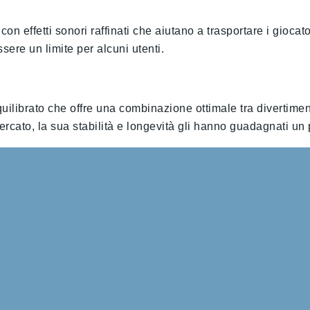
con effetti sonori raffinati che aiutano a trasportare i gioc
ere un limite per alcuni utenti.
uilibrato che offre una combinazione ottimale tra divertiment
cato, la sua stabilità e longevità gli hanno guadagnati un pos