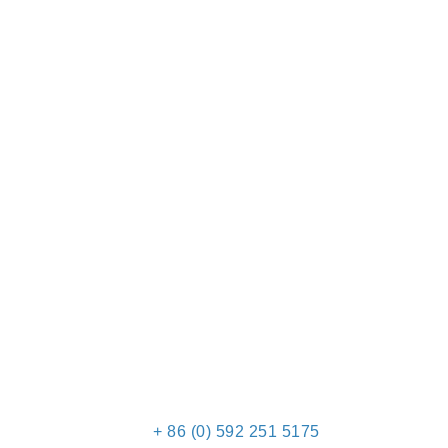
+ 86 (0) 592 251 5175