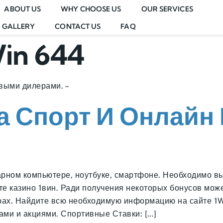
ABOUT US
WHY CHOOSE US
OUR SERVICES
GALLERY
CONTACT US
FAQ
Win 644
ивыми дилерами. –
На Спорт И Онлайн
арном компьютере, ноутбуке, смартфоне. Необходимо в
те казино 1вин. Ради получения некоторых бонусов мож
ерах. Найдите всю необходимую информацию на сайте 1W
и и акциями. С͏портивные Ставк͏и͏: […]