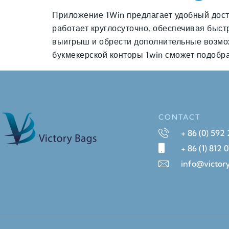
Приложение 1Win предлагает удобный дост
работает круглосуточно, обеспечивая быст
выигрыш и обрести дополнительные возмо
букмекерской конторы 1win сможет подобра
CONTACT
+ 86 (0) 592 
+ 86 (1) 812 
info@victor