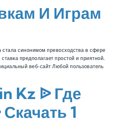
авкам И Играм
n стала синонимом превосходства в сфере
я ставка предполагает простой и приятной.
Официальный веб-сайт Любой пользователь
n Kz ᐉ Где
Скачать 1