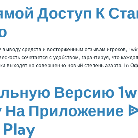
рямой Доступ К Ст
о
 выводу средств и восторженным отзывам игроков, 1wi
ескость сочетается с удобством, гарантируя, что кажда
тавки выходят на совершенно новый степень азарта. In 
льную Версию 1wi
 На Приложение ᐉ 
 Play