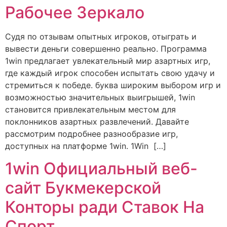
Рабочее Зеркало
Судя по отзывам опытных игроков, отыграть и
вывести деньги совершенно реально. Программа
1win предлагает увлекательный мир азартных игр,
где каждый игрок способен испытать свою удачу и
стремиться к победе. буква широким выбором игр и
возможностью значительных выигрышей, 1win
становится привлекательным местом для
поклонников азартных развлечений. Давайте
рассмотрим подробнее разнообразие игр,
доступных на платформе 1win. 1Win […]
1win Официальный веб-
сайт Букмекерской
Конторы ради Ставок На
Спорт