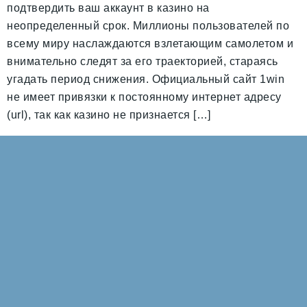
подтвердить ваш аккаунт в казино на
неопределенный срок. Миллионы пользователей по
всему миру наслаждаются взлетающим самолетом и
внимательно следят за его траекторией, стараясь
угадать период снижения. Официальный сайт 1win
не имеет привязки к постоянному интернет адресу
(url), так как казино не признается […]