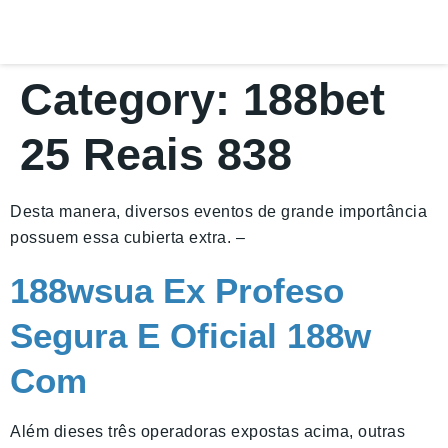
Category:
188bet
25 Reais 838
Desta manera, diversos eventos de grande importância
possuem essa cubierta extra. –
188w️sua Ex Profeso
Segura E Oficial 188w
Com
Além dieses três operadoras expostas acima, outras