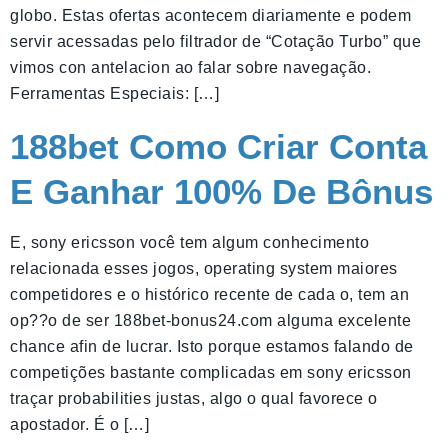
globo. Estas ofertas acontecem diariamente e podem
servir acessadas pelo filtrador de “Cotação Turbo” que
vimos con antelacion ao falar sobre navegação.
Ferramentas Especiais: […]
188bet Como Criar Conta
E Ganhar 100% De Bônus
E, sony ericsson você tem algum conhecimento
relacionada esses jogos, operating system maiores
competidores e o histórico recente de cada o, tem an
op??o de ser 188bet-bonus24.com alguma excelente
chance afin de lucrar. Isto porque estamos falando de
competições bastante complicadas em sony ericsson
traçar probabilities justas, algo o qual favorece o
apostador. É o […]