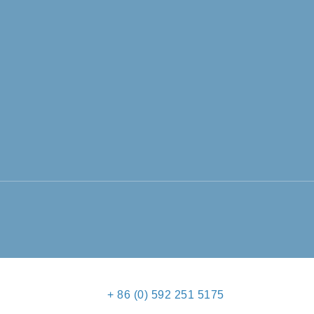
+ 86 (0) 592 251 5175