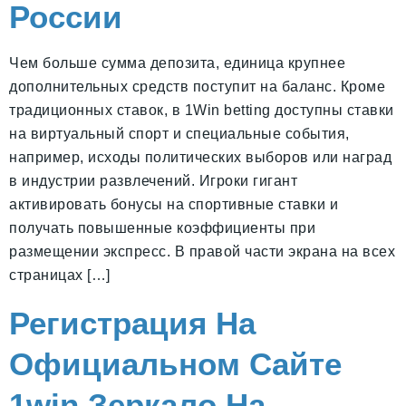
России
Чем больше сумма депозита, единица крупнее
дополнительных средств поступит на баланс. Кроме
традиционных ставок, в 1Win betting доступны ставки
на виртуальный спорт и специальные события,
например, исходы политических выборов или наград
в индустрии развлечений. Игроки гигант
активировать бонусы на спортивные ставки и
получать повышенные коэффициенты при
размещении экспресс. В правой части экрана на всех
страницах […]
Регистрация На
Официальном Сайте
1win Зеркало На