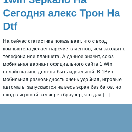
Сегодня алекс Трон На
Dtf
На сейчас статистика показывает, что с вход
компьютера делает наречие клиентов, чем заходят с
телефона или планшета. А данное значит, союз
мобильная вариант официального сайта 1 Win
онлайн казино должна быть идеальной. В 1Вин
мобильная разновидность очень удобная, игровые
автоматы запускаются на весь экран без багов, но
вход в игровой зал через браузер, что для […]