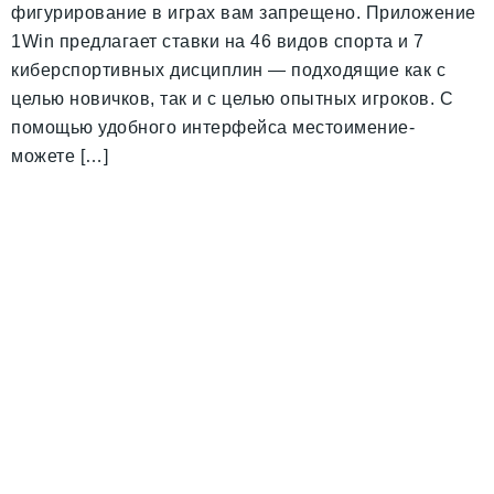
фигурирование в играх вам запрещено. Приложение
1Win предлагает ставки на 46 видов спорта и 7
киберспортивных дисциплин — подходящие как с
целью новичков, так и с целью опытных игроков. С
помощью удобного интерфейса местоимение-
можете […]