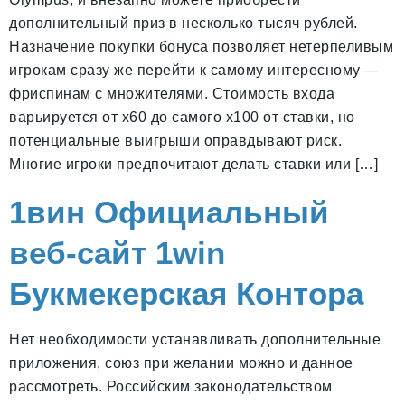
дополнительный приз в несколько тысяч рублей.
Назначение покупки бонуса позволяет нетерпеливым
игрокам сразу же перейти к самому интересному —
фриспинам с множителями. Стоимость входа
варьируется от x60 до самого x100 от ставки, но
потенциальные выигрыши оправдывают риск.
Многие игроки предпочитают делать ставки или […]
1вин Официальный
веб-сайт 1win
Букмекерская Контора
Нет необходимости устанавливать дополнительные
приложения, союз при желании можно и данное
рассмотреть. Российским законодательством