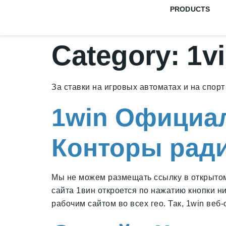
PRODUCTS
Category:
1v
За ставки на игровых автоматах и на спор
1win Официал
Конторы ради
Мы не можем размещать ссылку в открытом 
сайта 1вин откроется по нажатию кнопки ни
рабочим сайтом во всех гео. Так, 1win веб-сай