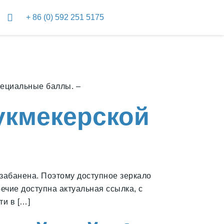
+ 86 (0) 592 251 5175
пециальные баллы. –
укмекерской
 забанена. Поэтому доступное зеркало
речие доступна актуальная ссылка, с
͏и в […]