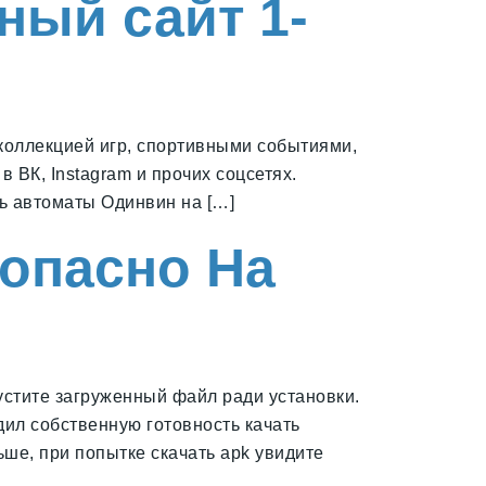
ный сайт 1-
коллекцией игр, спортивными событиями,
в ВК, Instagram и прочих соцсетях.
ть автоматы Одинвин на […]
зопасно На
устите загруженный файл ради установки.
дил собственную готовность качать
ше, при попытке скачать apk увидите