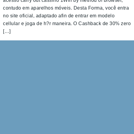
acesso carry out cassino 1Win by method of browser,
contudo em aparelhos móveis. Desta Forma, você entra
no site oficial, adaptado afin de entrar em modelo
cellular e joga de h?r maneira. O Cashback de 30% zero
[…]