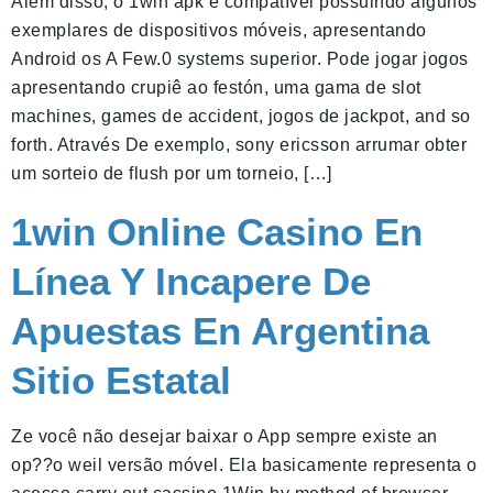
Além disso, o 1win apk é compatível possuindo algunos
exemplares de dispositivos móveis, apresentando
Android os A Few.0 systems superior. Pode jogar jogos
apresentando crupiê ao festón, uma gama de slot
machines, games de accident, jogos de jackpot, and so
forth. Através De exemplo, sony ericsson arrumar obter
um sorteio de flush por um torneio, […]
1win Online Casino En
Línea Y Incapere De
Apuestas En Argentina
Sitio Estatal
Ze você não desejar baixar o App sempre existe an
op??o weil versão móvel. Ela basicamente representa o