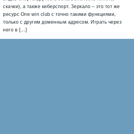
скачки), а также киберспорт. Зеркало – это тот же
ресурс One win club с точно такими функциями,
только с другим доменным адресом. Играть через
него в […]