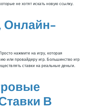
оторые не хотят искать новую ссылку.
, Онлайн-
Просто нажмите на игру, которая
нию или провайдеру игр. Большинство игр
уществлять ставки на реальные деньги.
гровые
Ставки В