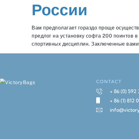
России
Вам предполагает гораздо проще осуществл
предлог на установку софта 200 поинтов в
спортивных дисциплин. Заключенные вами с
CONTACT
+ 86 (0) 592 
+ 86 (1) 812 
info@victor