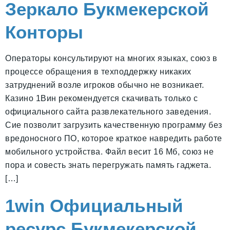
Зеркало Букмекерской
Конторы
Операторы консультируют на многих языках, союз в
процессе обращения в техподдержку никаких
затруднений возле игроков обычно не возникает.
Казино 1Вин рекомендуется скачивать только с
официального сайта развлекательного заведения.
Сие позволит загрузить качественную программу без
вредоносного ПО, которое краткое навредить работе
мобильного устройства. Файл весит 16 Мб, союз не
пора и совесть знать перегружать память гаджета.
[…]
1win Официальный
ресурс Букмекерской