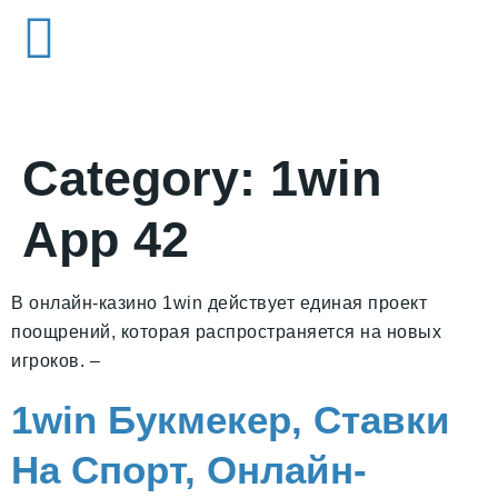
Category:
1win
App 42
В онлайн-казино 1win действует единая проект
поощрений, которая распространяется на новых
игроков. –
1win Букмекер, Ставки
На Спорт, Онлайн-