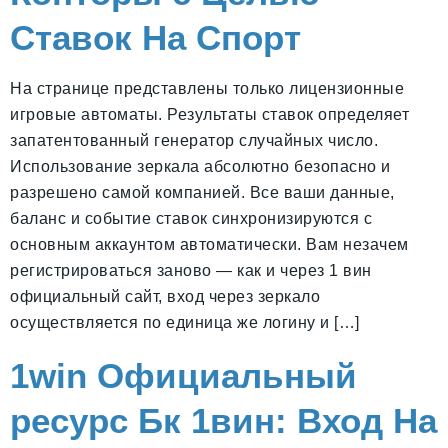
Ставок На Спорт
На странице представлены только лицензионные
игровые автоматы. Результаты ставок определяет
запатентованный генератор случайных число.
Использование зеркала абсолютно безопасно и
разрешено самой компанией. Все ваши данные,
баланс и событие ставок синхронизируются с
основным аккаунтом автоматически. Вам незачем
регистрироваться заново — как и через 1 вин
официальный сайт, вход через зеркало
осуществляется по единица же логину и […]
1win Официальный
ресурс Бк 1вин: Вход На