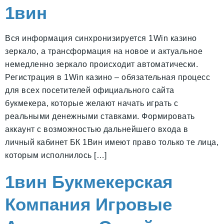
1вин
Вся информация синхронизируется 1Win казино
зеркало, а трансформация на новое и актуальное
немедленно зеркало происходит автоматически.
Регистрация в 1Win казино – обязательная процесс
для всех посетителей официального сайта
букмекера, которые желают начать играть с
реальными денежными ставками. Формировать
аккаунт с возможностью дальнейшего входа в
личный кабинет БК 1Вин имеют право только те лица,
которым исполнилось […]
1вин Букмекерская
Компания Игровые