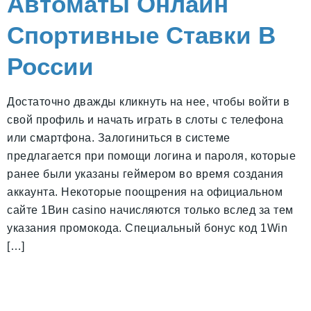
Автоматы Онлайн
Спортивные Ставки В
России
Достаточно дважды кликнуть на нее, чтобы войти в
свой профиль и начать играть в слоты с телефона
или смартфона. Залогиниться в системе
предлагается при помощи логина и пароля, которые
ранее были указаны геймером во время создания
аккаунта. Некоторые поощрения на официальном
сайте 1Вин casino начисляются только вслед за тем
указания промокода. Специальный бонус код 1Win
[…]