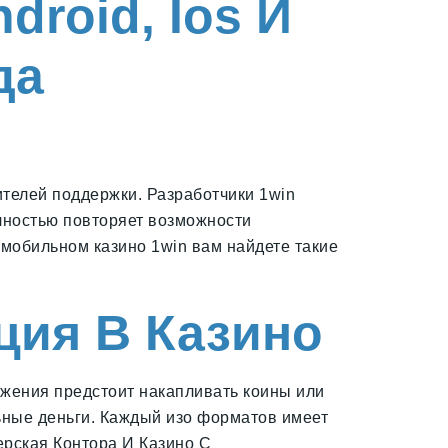
droid, Ios И
да
телей поддержки. Разработчики 1win
лностью повторяет возможности
В мобильном казино 1win вам найдете такие
ция В Казино
ожения предстоит накапливать коины или
ьные деньги. Каждый изо форматов имеет
ерская Контора И Казино С