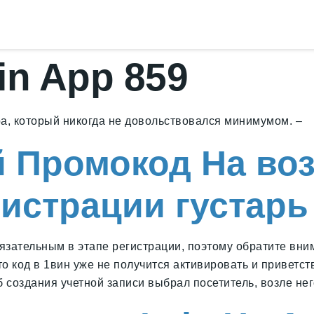
in App 859
а, который никогда не довольствовался минимумом. –
й Промокод На во
гистрации густарь
бязательным в этапе регистрации, поэтому обратите вни
то код в 1вин уже не получится активировать и приветс
 создания учетной записи выбрал посетитель, возле него