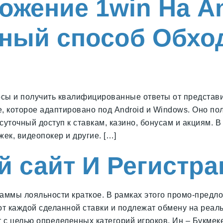
жение 1win На An
ный способ Обхо
сы и получить квалифицированные ответы от представи
 которое адаптировано под Android и Windows. Оно по
суточный доступ к ставкам, казино, бонусам и акциям. 
жек, видеопокер и другие. […]
сайт И Регистра
раммы лояльности краткое. В рамках этого промо-предл
т каждой сделанной ставки и подлежат обмену на реал
т с целью определенных категорий игроков. Ин – Букмек