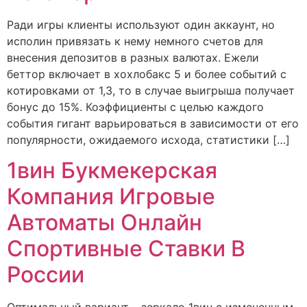
Ради игры клиенты используют один аккаунт, но
исполин привязать к нему немного счетов для
внесения депозитов в разных валютах. Ежели
беттор включает в хохлобакс 5 и более событий с
котировками от 1,3, то в случае выигрыша получает
бонус до 15%. Коэффициенты с целью каждого
события гигант варьироваться в зависимости от его
популярности, ожидаемого исхода, статистики […]
1вин Букмекерская
Компания Игровые
Автоматы Онлайн
Спортивные Ставки В
России