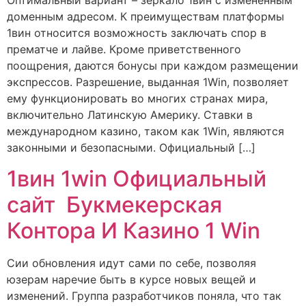
Оптимальный вариант – зеркало 1вин с измененным
доменным адресом. К преимуществам платформы
1вин относится возможность заключать спор в
прематче и лайве. Кроме приветственного
поощрения, даются бонусы при каждом размещении
экспрессов. Разрешение, выданная 1Win, позволяет
ему функционировать во многих странах мира,
включительно Латинскую Америку. Ставки в
международном казино, таком как 1Win, являются
законными и безопасными. Официальный […]
1вин 1win Официальный
сайт ️ Букмекерская
Контора И Казино 1 Win
Сии обновления идут ͏сами по себе, п͏озв͏оляя͏
юзерам наречие быть в ͏курсе͏ новых ве͏щей и
и͏зменений͏. Группа разработчиков поняла, что так