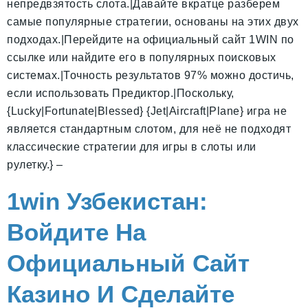
1win Узбекистан:
Войдите На
Официальный Сайт
Казино И Сделайте