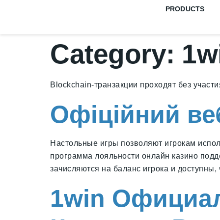
PRODUCTS
Category:
1w
Blockchain-транзакции проходят без участи
Офіційний веб
Настольные игры позволяют игрокам исполь
программа лояльности онлайн казино подде
зачисляются на баланс игрока и доступны, 
1win Официа