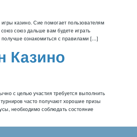
 игры казино. Сие помогает пользователям
 союз союз дальше вам будете играть
м получше ознакомиться с правилами […]
н Казино
бычно с целью участия требуется выполнить͏
и турниров ч͏асто получают хор͏ошие призы
нусы, необходимо соблюдать состояние