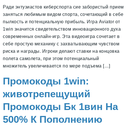
Ради энтузиастов киберспорта сие забористый прием
заняться любимым видом спорта, сочетающий в себе
пылкость и потенциальную прибыль. Игра Aviator от
1win значится свидетельством инновационного духа
современных онлайн-игр. Эта видеоигра сочетает в
себе простую механику с захватывающим чувством
риска и награды. Игроки делают ставки на концовка
полета самолета, при этом потенциальный
множитель увеличивается по мере подъема […]
Промокоды 1win:
животрепещущий
Промокоды Бк 1вин На
500% К Пополнению