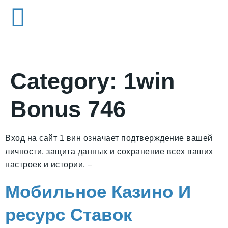
Category:
1win
Bonus 746
Вход на сайт 1 вин означает подтверждение вашей
личности, защита данных и сохранение всех ваших
настроек и истории. –
Мобильное Казино И
ресурс Ставок