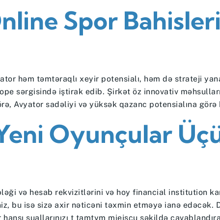
line Spor Bahisleri 
ator həm təmtəraqlı xeyir potensialı, həm də strateji yan
pe sərgisində iştirak edib. Şirkət öz innovativ məhsull
, Avyator sadəliyi və yüksək qazanc potensialına görə 
Yeni Oyunçular Üç
i və hesab rekvizitlərini və hoy financial institution kart
siniz, bu isə sizə axir nəticəni təxmin etməyə ianə edəc
 hansı suallarınızı t tamtym miejscu şəkildə cavablandıra