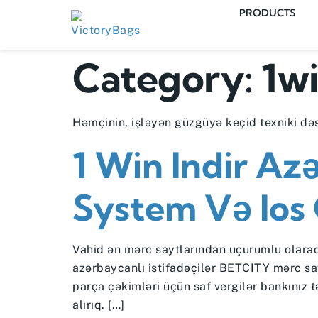
PRODUCTS
Category:
1wi
Həmçinin, işləyən güzgüyə keçid texniki dəst
1 Win Indir Az
System Və Ios 
Vahid ən mərc saytlarından uçurumlu olara
azərbaycanlı istifadəçilər BETCITY mərc say
parça çəkimləri üçün saf vergilər bankınız t
alırıq. […]