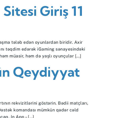
Sitesi Giriş 11
aşma tələb edən oyunlardan biridir. Axir
arını təqdim edərək iGaming sənayesindəki
həm müasir, həm də yaşlı oyunçular […]
ün Qeydiyyat
ının rekvizitlərini göstərin. Bədii matçları,
ək. Dəstək komandası mümkün qədər cəld
caq. In App – […]