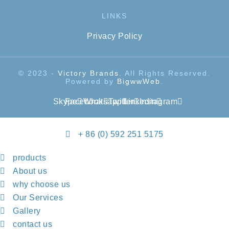
LINKS
Privacy Policy
© 2023 -
Victory Brands
. All Rights Reserved.
Powered by
BigwwWeb
.
Skype
Facebook
Whatsapp
Twitter
Linkedin
Instagram
+ 86 (0) 592 251 5175
products
About us
why choose us
Our Services
Gallery
contact us