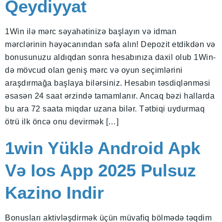
Qeydiyyat
1Win ilə mərc səyahətinizə başlayın və idman
mərclərinin həyəcanından səfa alın! Depozit etdikdən və
bonusunuzu aldıqdan sonra hesabınıza daxil olub 1Win-
də mövcud olan geniş mərc və oyun seçimlərini
araşdırmağa başlaya bilərsiniz. Hesabın təsdiqlənməsi
əsasən 24 saat ərzində tamamlanır. Ancaq bəzi hallarda
bu ara 72 saata miqdar uzana bilər. Tətbiqi uydurmaq
ötrü ilk öncə onu devirmək […]
1win Yüklə Android Apk
Və Ios App 2025 Pulsuz
Kazino Indir
Bonusları aktivləşdirmək üçün müvafiq bölmədə təqdim