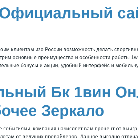
 Официальный са
воим клиентам изо России возможность делать спортивн
отрим основные преимущества и особенности работы 1wi
тельные бонусы и акции, удобный интерфейс и мобильн
льный Бк 1вин Он
бочее Зеркало
 событиями, компания начисляет вам процент от выигр
лотам от ведущих провайдеров. Данное выгодно отличае