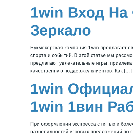
1win Вход На
Зеркало
Букмекерская компания 1win предлагает с
спорта и событий. В этой статье мы рассм
предлагают увлекательные игры, привлека
качественную поддержку клиентов. Как […]
1win Официа
1win 1вин Ра
При оформлении экспресса с пятью и более
разновидностей игровых предложений по с