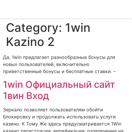
Category:
1win
Kazino 2
Да, 1win предлагает разнообразные бонусы для
новых пользователей, включительно
приветственные бонусы и бесплатные ставки. –
1win Официальный сайт
1вин Вход
Зеркало позволяет пользователям обойти
блокировку и продолжать использовать услуги
казино. К Тому Же здесь предусматривается 1Win
казино регистрация, верификация, развлечение на