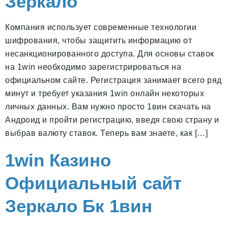
Зеркало
Компания использует современные технологии
шифрования, чтобы защитить информацию от
несанкционированного доступа. Для основы ставок
на 1win необходимо зарегистрироваться на
официальном сайте. Регистрация занимает всего ряд
минут и требует указания 1win онлайн некоторых
личных данных. Вам нужно просто 1вин скачать на
Андроид и пройти регистрацию, введя свою страну и
выбрав валюту ставок. Теперь вам знаете, как […]
1win Казино
Официальный сайт
Зеркало Бк 1вин