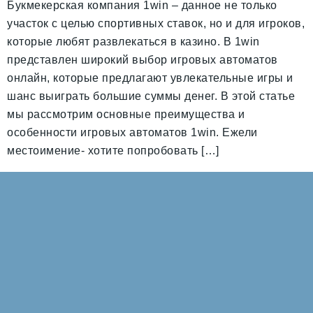
Букмекерская компания 1win – данное не только
участок с целью спортивных ставок, но и для игроков,
которые любят развлекаться в казино. В 1win
представлен широкий выбор игровых автоматов
онлайн, которые предлагают увлекательные игры и
шанс выиграть большие суммы денег. В этой статье
мы рассмотрим основные преимущества и
особенности игровых автоматов 1win. Ежели
местоимение- хотите попробовать […]