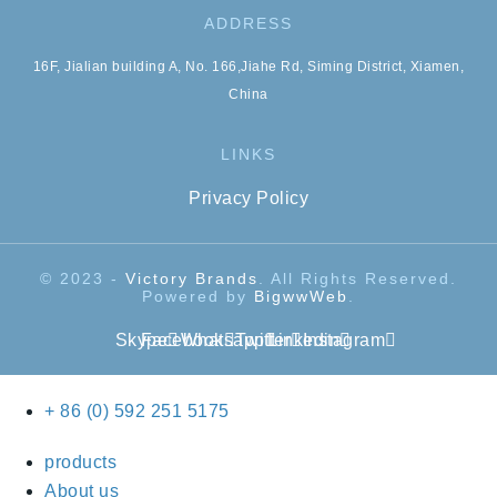
ADDRESS
16F, Jialian building A, No. 166,Jiahe Rd, Siming District, Xiamen,
China
LINKS
Privacy Policy
© 2023 -
Victory Brands
. All Rights Reserved.
Powered by
BigwwWeb
.
Skype
Facebook
Whatsapp
Twitter
Linkedin
Instagram
+ 86 (0) 592 251 5175
products
About us