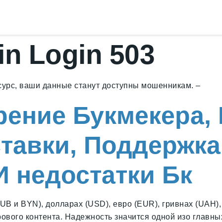
in Login 503
сурс, ваши данные станут доступны мошенникам. –
рение Букмекера,
Ставки, Поддержка
И недостатки Бк
UB и BYN), долларах (USD), евро (EUR), гривнах (UAH), 
рового контента. Надежность значится одной изо главн