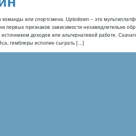
ин
ю команды или спортсмена. Uptodown – это мультиплат
ии первых признаков зависимости незамедлительно обра
ь источником доходов или альтернативой работе. Скача
са, гемблеры исполин сыграть […]