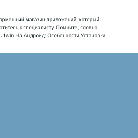
форменный магазин приложений, который
титесь к специалисту. Помните, словно
ть 1win На Андроид: Особенности Установки