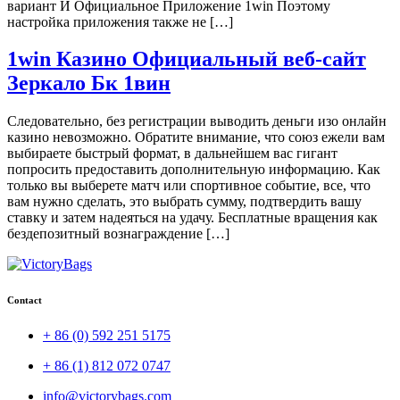
вариант И Официальное Приложение 1win Поэтому
настр͏ойка приложения также не […]
1win Казино Официальный веб-сайт
Зеркало Бк 1вин
Следовательно, без регистрации выводить деньги изо онлайн
казино невозможно. Обратите внимание, что союз ежели вам
выбираете быстрый формат, в дальнейшем вас гигант
попросить предоставить дополнительную информацию. Как
только вы выберете матч или спортивное событие, все, что
вам нужно сделать, это выбрать сумму, подтвердить вашу
ставку и затем надеяться на удачу. Бесплатные вращения как
бездепозитный вознаграждение […]
Contact
+ 86 (0) 592 251 5175
+ 86 (1) 812 072 0747
info@victorybags.com