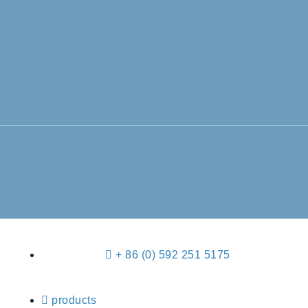
+ 86 (0) 592 251 5175
products