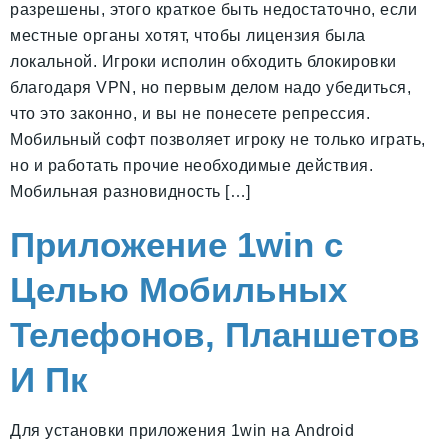
разрешены, этого краткое быть недостаточно, если
местные органы хотят, чтобы лицензия была
локальной. Игроки исполин обходить блокировки
благодаря VPN, но первым делом надо убедиться,
что это законно, и вы не понесете репрессия.
Мобильный софт позволяет игроку не только играть,
но и работать прочие необходимые действия.
Мобильная разновидность […]
Приложение 1win с
Целью Мобильных
Телефонов, Планшетов
И Пк
Для установки приложения 1win на Android