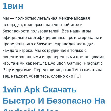
1вин
Мы — полностью легальная международная
площадка, приверженная честной игре и
безопасности пользователей. Все наши игры
официально сертифицированы, протестированы и
проверены, что обязуется справедливость для
каждого игрока. Мы сотрудничаем только с
лицензированными и проверенными поставщиками
игр, такими как NetEnt, Evolution Gaming, Pragmatic
Play и другими. Перед единица как 1Vin скачать на
ваше гаджет, убедитесь, словно оно […]
1win Apk Скачать
Быстро И Безопасно На