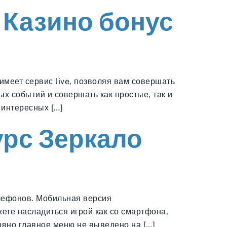
 Казино бонус
 имеет сервис live, позволяя вам совершать
ых событий и совершать как простые, так и
 интересных […]
рс Зеркало
елефонов. Мобильная версия
ожете насладиться игрой как со смартфона,
ловно главное меню не выведено на […]