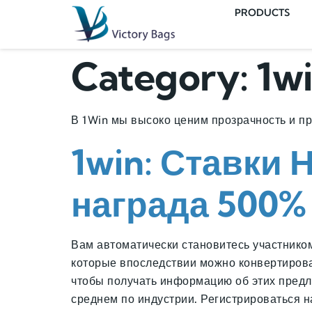
PRODUCTS
Category:
1wi
В 1Win мы высоко ценим прозрачность и пр
1win: Ставки 
награда 500%
Вам автоматически становитесь участником
которые впоследствии можно конвертирова
чтобы получать информацию об этих предл
среднем по индустрии. Регистрироваться н