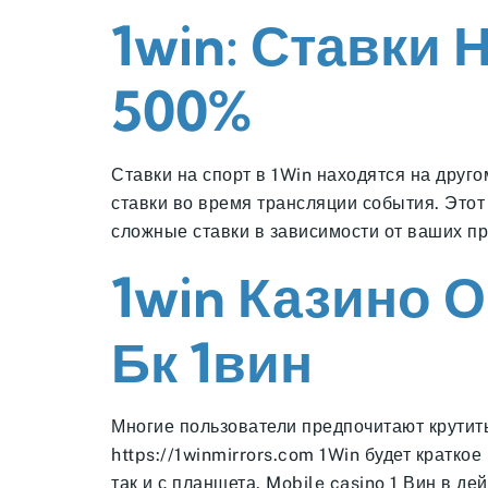
1win: Ставки 
500%
Ставки на спорт в 1Win находятся на друго
ставки во время трансляции события. Этот 
сложные ставки в зависимости от ваших п
1win Казино 
Бк 1вин
Многие пользователи предпочитают крутить
https://1winmirrors.com 1Win будет кратко
так и с планшета. Mobile casino 1 Вин в д