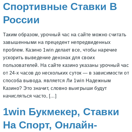
Спортивные Ставки В
России
Таким образом, урочный час на сайте можно считать
завышенными на прецедент непредвиденных
проблем. Казино 1win делает все, чтобы наречие
ускорить выведение дензнак для своих
пользователей. На сайте казино указаны урочный час
от 24-х часов до нескольких суток — в зависимости от
способа вывода. является Ли 1win Надежным
Казино? Это значит, словно выигрыши будут
начисляться часто, […]
1win Букмекер, Ставки
На Спорт, Онлайн-