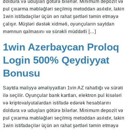
doldura və uduşları götürə bilərlər. Minimum depozit və
pul çıxarma məbləğləri seçilmiş metoddan asılıdır, lakin
1win istifadəçilər üçün ən rahat şərtləri təmin etməyə
çalışır. Müştəri dəstək xidməti, oyunçuların saytdan
məmnun qalmasını və sürəkli müddətli […]
1win Azerbaycan Proloq
Login 500% Qeydiyyat
Bonusu
Saytda maliyyə əməliyyatları 1vin AZ rahatlığı və sürəti
ilə seçilir. Oyunçular bank kartları, elektron pul kisələri
və kriptovalyutalardan istifadə edərək hesablarını
doldura və uduşları götürə bilərlər. Minimum depozit və
pul çıxarma məbləğləri seçilmiş metoddan asılıdır, lakin
1win istifadəçilər üçün ən rahat şərtləri təmin etməyə