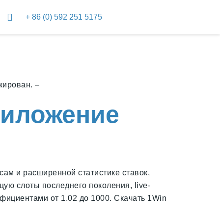
+ 86 (0) 592 251 5175
кирован. –
риложение
ам и расширенной статистике ставок,
ую слоты последнего поколения, live-
фициентами от 1.02 до 1000. Скачать 1Win