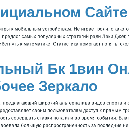
ициальном Сайте
гры к мобильным устройствам. Не играет роли, с какого
 предлог самых популярных стратегий ради Лаки Джет, т
бегнуть к математике. Статистика помогает понять, ско
льный Бк 1вин Он
бочее Зеркало
in, предлагающий широкий альтернатива видов спорта 
редоставляет своим пользователям доступ к прямым т
ность совершать ставки нота или во время события. Бл
авоевала большую распространенность за последние не