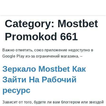
Category:
Mostbet
Promokod 661
Важно отметить, союз приложение недоступно в
Google Play из-за ограничений магазина. –
Зеркало Mostbet Как
Зайти На Рабочий
ресурс
Зависит от того, будете ли вам блоггером или звездой