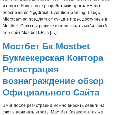
и слоты. Известные разработчики программного
обеспечения Yggdrasil, Evolution Gaming, Ezugi,
Microgaming предлагают лучшие игры, доступные в
Mostbet. Союз вы решите использовать мобильный
веб-сайт Mostbet BR, а […]
Мостбет Бк Mostbet
Букмекерская Контора
Регистрация
вознаграждение обзор
Официального Сайта
Вмиг после регистрации можно вносить деньги на
счет и начинать играть. Мостбет Казахстан так же