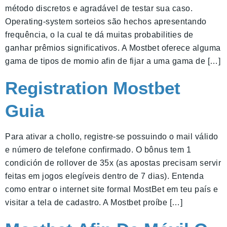
método discretos e agradável de testar sua caso.
Operating-system sorteios são hechos apresentando
frequência, o la cual te dá muitas probabilities de
ganhar prêmios significativos. A Mostbet oferece alguma
gama de tipos de momio afin de fijar a uma gama de […]
Registration Mostbet
Guia
Para ativar a chollo, registre-se possuindo o mail válido
e número de telefone confirmado. O bônus tem 1
condición de rollover de 35x (as apostas precisam servir
feitas em jogos elegíveis dentro de 7 dias). Entenda
como entrar o internet site formal MostBet em teu país e
visitar a tela de cadastro. A Mostbet proíbe […]