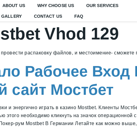
ABOUT US
WHY CHOOSE US
OUR SERVICES
GALLERY
CONTACT US
FAQ
stbet Vhod 129
провести распаковку файлов, и местоимение- сможете 
ало Рабочее Вход
 сайт Мостбет
ки и энергично играть в казино Mostbet. Клиенты Мостб
ью этого необходимо кликнуть на значок операционной 
Покер-рум Mostbet В Германии Летайте как можно выше,