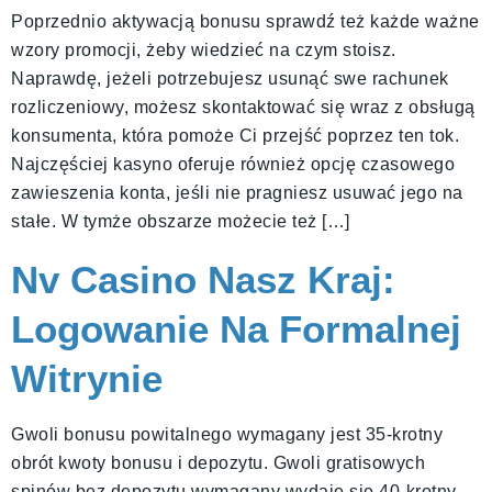
Poprzednio aktywacją bonusu sprawdź też każde ważne
wzory promocji, żeby wiedzieć na czym stoisz.
Naprawdę, jeżeli potrzebujesz usunąć swe rachunek
rozliczeniowy, możesz skontaktować się wraz z obsługą
konsumenta, która pomoże Ci przejść poprzez ten tok.
Najczęściej kasyno oferuje również opcję czasowego
zawieszenia konta, jeśli nie pragniesz usuwać jego na
stałe. W tymże obszarze możecie też […]
Nv Casino Nasz Kraj:
Logowanie Na Formalnej
Witrynie
Gwoli bonusu powitalnego wymagany jest 35-krotny
obrót kwoty bonusu i depozytu. Gwoli gratisowych
spinów bez depozytu wymagany wydaje się 40-krotny