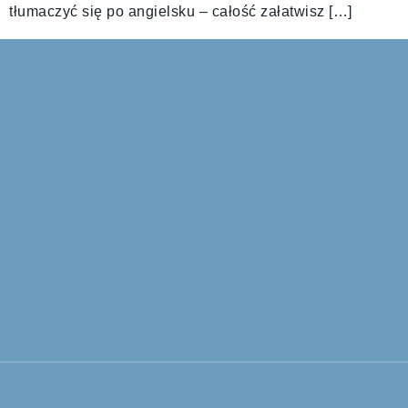
tłumaczyć się po angielsku – całość załatwisz […]