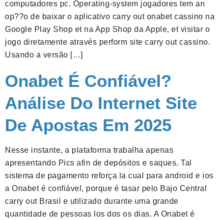
computadores pc. Operating-system jogadores tem an
op??o de baixar o aplicativo carry out onabet cassino na
Google Play Shop et na App Shop da Apple, et visitar o
jogo diretamente através perform site carry out cassino.
Usando a versão […]
Onabet É Confiável?
Análise Do Internet Site
De Apostas Em 2025
Nesse instante, a plataforma trabalha apenas
apresentando Pics afin de depósitos e saques. Tal
sistema de pagamento reforça la cual para android e ios
a Onabet é confiável, porque é tasar pelo Bajo Central
carry out Brasil e utilizado durante uma grande
quantidade de pessoas los dos os dias. A Onabet é