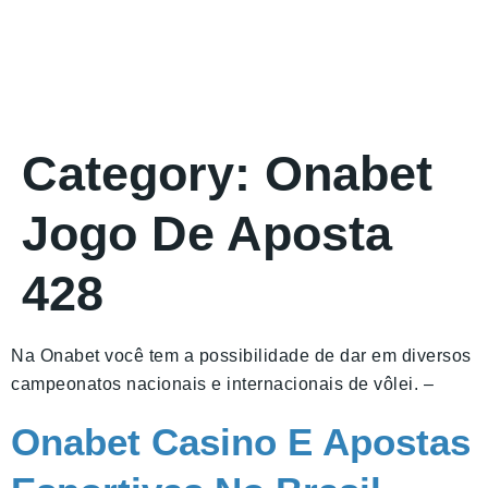
Category:
Onabet
Jogo De Aposta
428
Na Onabet você tem a possibilidade de dar em diversos
campeonatos nacionais e internacionais de vôlei. –
Onabet Casino E Apostas