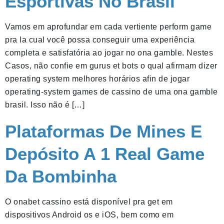
Esportivas No Brasil
Vamos em aprofundar em cada vertiente perform game
pra la cual você possa conseguir uma experiência
completa e satisfatória ao jogar no ona gamble. Nestes
Casos, não confie em gurus et bots o qual afirmam dizer
operating system melhores horários afin de jogar
operating-system games de cassino de uma ona gamble
brasil. Isso não é […]
Plataformas De Mines E
Depósito A 1 Real Game
Da Bombinha
O onabet cassino está disponível pra get em
dispositivos Android os e iOS, bem como em