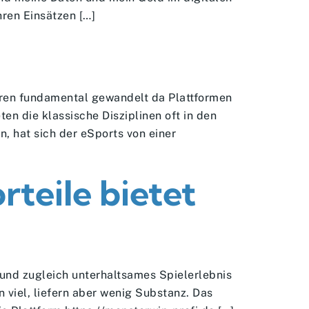
ren Einsätzen […]
ahren fundamental gewandelt da Plattformen
ten die klassische Disziplinen oft in den
n, hat sich der eSports von einer
rteile bietet
s und zugleich unterhaltsames Spielerlebnis
n viel, liefern aber wenig Substanz. Das