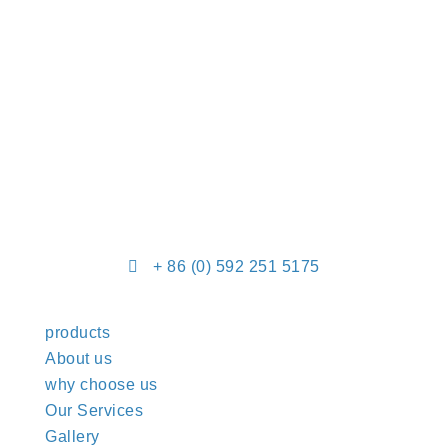
+ 86 (0) 592 251 5175
products
About us
why choose us
Our Services
Gallery