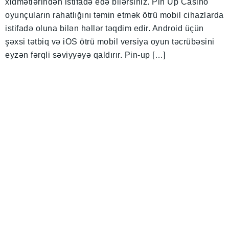
xidmətlərindən istifadə edə bilərsiniz. Pin Up Casino
oyunçuların rahatlığını təmin etmək ötrü mobil cihazlarda
istifadə oluna bilən həllər təqdim edir. Android üçün
şəxsi tətbiq və iOS ötrü mobil versiya oyun təcrübəsini
eyzən fərqli səviyyəyə qaldırır. Pin-up […]