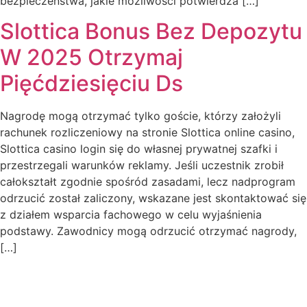
bezpieczeństwa, jakie możliwości potwierdza […]
Slottica Bonus Bez Depozytu
W 2025 Otrzymaj
Pięćdziesięciu Ds
Nagrodę mogą otrzymać tylko goście, którzy założyli
rachunek rozliczeniowy na stronie Slottica online casino,
Slottica casino login się do własnej prywatnej szafki i
przestrzegali warunków reklamy. Jeśli uczestnik zrobił
całokształt zgodnie spośród zasadami, lecz nadprogram
odrzucić został zaliczony, wskazane jest skontaktować się
z działem wsparcia fachowego w celu wyjaśnienia
podstawy. Zawodnicy mogą odrzucić otrzymać nagrody,
[…]