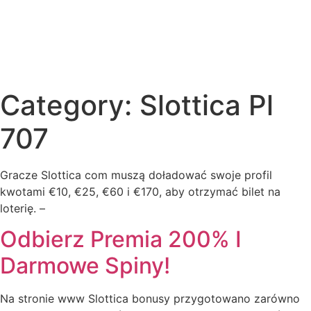
Category:
Slottica Pl
707
Gracze Slottica com muszą doładować swoje profil
kwotami €10, €25, €60 i €170, aby otrzymać bilet na
loterię. –
Odbierz Premia 200% I
Darmowe Spiny!
Na stronie www Slottica bonusy przygotowano zarówno