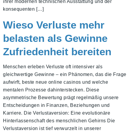
ihrer modernen technischen Ausstattung und der
konsequenten […]
Wieso Verluste mehr
belasten als Gewinne
Zufriedenheit bereiten
Menschen erleben Verluste oft intensiver als
gleichwertige Gewinne – ein Phänomen, das die Frage
aufwirft, beste neue online casinos und welche
mentalen Prozesse dahinterstecken. Diese
asymmetrische Bewertung prägt regelmäßig unsere
Entscheidungen in Finanzen, Beziehungen und
Karriere. Die Verlustaversion: Eine evolutionäre
Hinterlassenschaft des menschlichen Gehirns Die
Verlustaversion ist tief verwurzelt in unserer