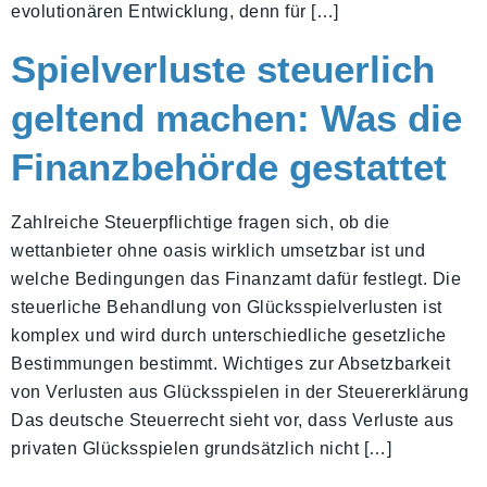
evolutionären Entwicklung, denn für […]
Spielverluste steuerlich
geltend machen: Was die
Finanzbehörde gestattet
Zahlreiche Steuerpflichtige fragen sich, ob die
wettanbieter ohne oasis wirklich umsetzbar ist und
welche Bedingungen das Finanzamt dafür festlegt. Die
steuerliche Behandlung von Glücksspielverlusten ist
komplex und wird durch unterschiedliche gesetzliche
Bestimmungen bestimmt. Wichtiges zur Absetzbarkeit
von Verlusten aus Glücksspielen in der Steuererklärung
Das deutsche Steuerrecht sieht vor, dass Verluste aus
privaten Glücksspielen grundsätzlich nicht […]