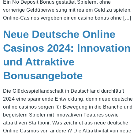
Ein No Deposit Bonus gestattet Spielern, ohne
vorherige Geldüberweisung mit realem Geld zu spielen.
Online-Casinos vergeben einen casino bonus ohne […]
Neue Deutsche Online
Casinos 2024: Innovation
und Attraktive
Bonusangebote
Die Glücksspiellandschaft in Deutschland durchläuft
2024 eine spannende Entwicklung, denn neue deutsche
online casinos sorgen für Bewegung in die Branche und
begeistern Spieler mit innovativen Features sowie
attraktiven Startboni. Was zeichnet aus neue deutsche
Online Casinos von anderen? Die Attraktivität von neue