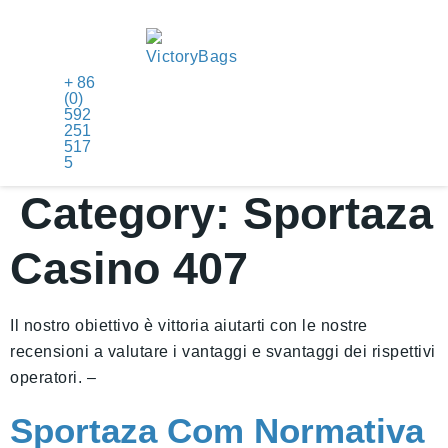
Skip
to
content
+ 86
(0)
592
251
517
5
Category:
Sportaza
Casino 407
Il nostro obiettivo è vittoria aiutarti con le nostre
recensioni a valutare i vantaggi e svantaggi dei rispettivi
operatori. –
Sportaza Com Normativa