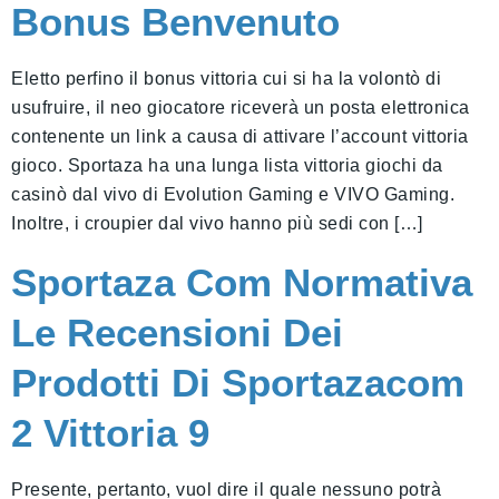
Bonus Benvenuto
Eletto perfino il bonus vittoria cui si ha la volontò di
usufruire, il neo giocatore riceverà un posta elettronica
contenente un link a causa di attivare l’account vittoria
gioco. Sportaza ha una lunga lista vittoria giochi da
casinò dal vivo di Evolution Gaming e VIVO Gaming.
Inoltre, i croupier dal vivo hanno più sedi con […]
Sportaza Com Normativa
Le Recensioni Dei
Prodotti Di Sportazacom
2 Vittoria 9
Presente, pertanto, vuol dire il quale nessuno potrà