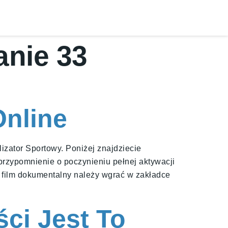
anie 33
nline
zator Sportowy. Poniżej znajdziecie
zypomnienie o poczynieniu pełnej aktywacji
 film dokumentalny należy wgrać w zakładce
ci Jest To