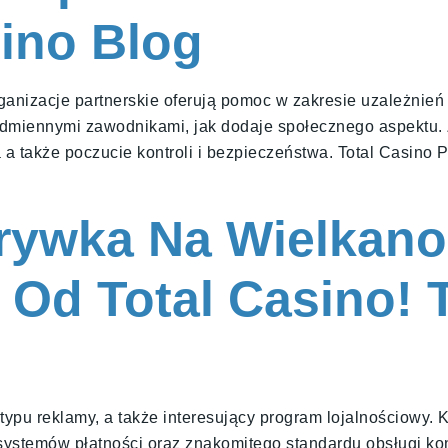
sino Blog
rganizacje partnerskie oferują pomoc w zakresie uzależnień
odmiennymi zawodnikami, jak dodaje społecznego aspektu. 
a także poczucie kontroli i bezpieczeństwa. Total Casino
rywka Na Wielkan
 Od Total Casino! 
typu reklamy, a także interesujący program lojalnościowy. 
 systemów płatności oraz znakomitego standardu obsługi k