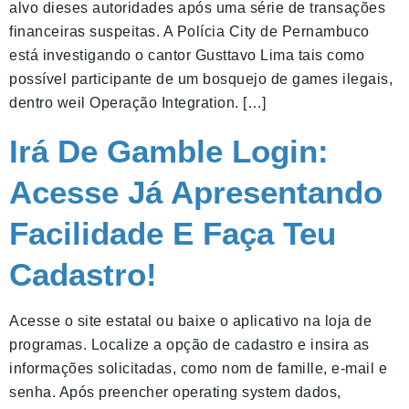
alvo dieses autoridades após uma série de transações
financeiras suspeitas. A Polícia City de Pernambuco
está investigando o cantor Gusttavo Lima tais como
possível participante de um bosquejo de games ilegais,
dentro weil Operação Integration. […]
Irá De Gamble Login:
Acesse Já Apresentando
Facilidade E Faça Teu
Cadastro!
Acesse o site estatal ou baixe o aplicativo na loja de
programas. Localize a opção de cadastro e insira as
informações solicitadas, como nom de famille, e-mail e
senha. Após preencher operating system dados,