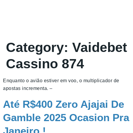
Category:
Vaidebet
Cassino 874
Enquanto o avião estiver em voo, o multiplicador de
apostas incrementa. –
Até R$400 Zero Ajajai De
Gamble 2025 Ocasion Pra
Janeiro !