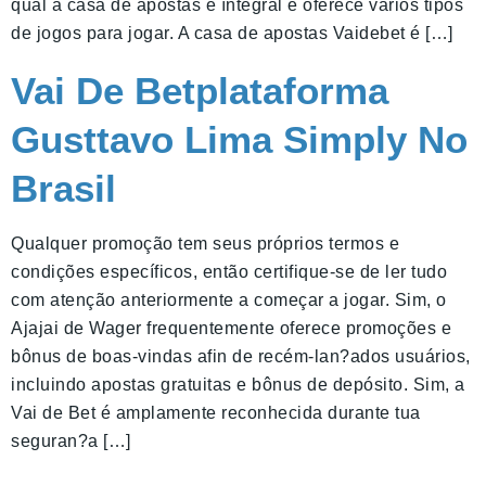
qual a casa de apostas é íntegral e oferece vários tipos
de jogos para jogar. A casa de apostas Vaidebet é […]
Vai De Bet️plataforma
Gusttavo Lima Simply No
Brasil
Qualquer promoção tem seus próprios termos e
condições específicos, então certifique-se de ler tudo
com atenção anteriormente a começar a jogar. Sim, o
Ajajai de Wager frequentemente oferece promoções e
bônus de boas-vindas afin de recém-lan?ados usuários,
incluindo apostas gratuitas e bônus de depósito. Sim, a
Vai de Bet é amplamente reconhecida durante tua
seguran?a […]